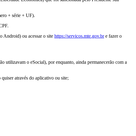
ero + série + UF).
 CPF.
do Android) ou acessar o site
https://servicos.mte.gov.br
e fazer o
 não utilizavam o eSocial), por enquanto, ainda permanecerão com a
quiser através do aplicativo ou site;