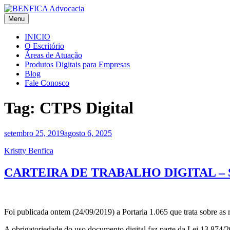
Skip
to
Menu
BENFICA Advocacia e Consultoria Jurídica
Escritório de Advocacia em Vitória/ES
content
INICIO
O Escritório
Áreas de Atuação
Produtos Digitais para Empresas
Blog
Fale Conosco
Tag:
CTPS Digital
setembro 25, 2019
agosto 6, 2025
Kristty Benfica
CARTEIRA DE TRABALHO DIGITAL – Será
Foi publicada ontem (24/09/2019) a Portaria 1.065 que trata sobre as r
A obrigatoriedade do uso documento digital faz parte da Lei 13.874/