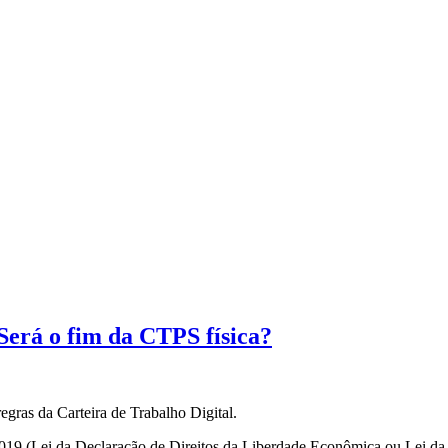
 o fim da CTPS física?
egras da Carteira de Trabalho Digital.
2019 (Lei da Declaração de Direitos da Liberdade Econômica ou Lei da