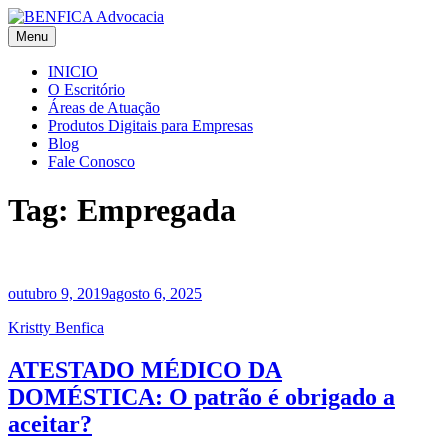
Skip
to
Menu
BENFICA Advocacia e Consultoria Jurídica
Escritório de Advocacia em Vitória/ES
content
INICIO
O Escritório
Áreas de Atuação
Produtos Digitais para Empresas
Blog
Fale Conosco
Tag:
Empregada
outubro 9, 2019
agosto 6, 2025
Kristty Benfica
ATESTADO MÉDICO DA
DOMÉSTICA: O patrão é obrigado a
aceitar?