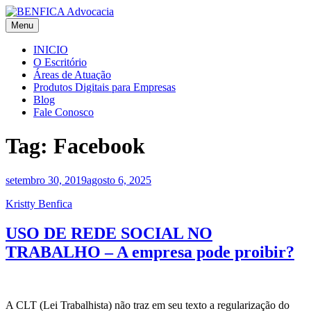
Skip
to
Menu
BENFICA Advocacia e Consultoria Jurídica
Escritório de Advocacia em Vitória/ES
content
INICIO
O Escritório
Áreas de Atuação
Produtos Digitais para Empresas
Blog
Fale Conosco
Tag:
Facebook
setembro 30, 2019
agosto 6, 2025
Kristty Benfica
USO DE REDE SOCIAL NO
TRABALHO – A empresa pode proibir?
A CLT (Lei Trabalhista) não traz em seu texto a regularização do