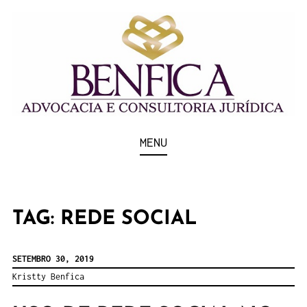
Escritório de Advocacia em Vitória/ES
BENFICA
MENU
ADVOCACIA E
CONSULTORIA
TAG:
REDE SOCIAL
JURÍDICA
SETEMBRO 30, 2019
Kristty Benfica