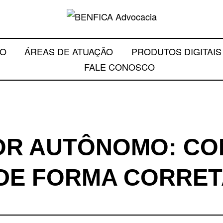
Escritório de Advo
NFICA ADVOC
IO
ÁREAS DE ATUAÇÃO
PRODUTOS DIGITAI
FALE CONOSCO
NSULTORIA JU
OR AUTÔNOMO: C
DE FORMA CORRET