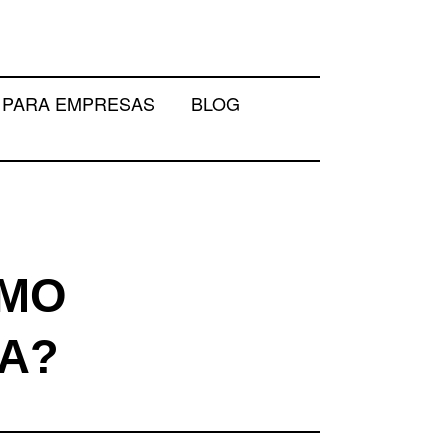
cacia em Vitória/ES
ACIA E
S PARA EMPRESAS
BLOG
RÍDICA
OMO
A?