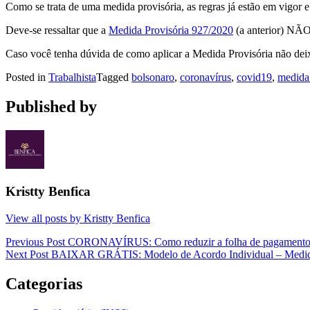
Como se trata de uma medida provisória, as regras já estão em vigor 
Deve-se ressaltar que a
Medida Provisória 927/2020
(a anterior) NÃ
Caso você tenha dúvida de como aplicar a Medida Provisória não de
Posted in
Trabalhista
Tagged
bolsonaro
,
coronavírus
,
covid19
,
medida 
Published by
Kristty Benfica
View all posts by Kristty Benfica
Navegação
Previous Post
CORONAVÍRUS: Como reduzir a folha de pagamento s
Next Post
BAIXAR GRÁTIS: Modelo de Acordo Individual – Medida 
de
Post
Categorias