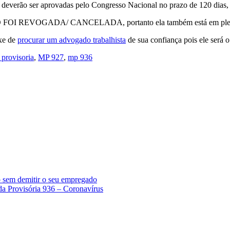
e deverão ser aprovadas pelo Congresso Nacional no prazo de 120 dias,
O FOI REVOGADA/ CANCELADA, portanto ela também está em pleno v
ixe de
procurar um advogado trabalhista
de sua confiança pois ele será 
provisoria
,
MP 927
,
mp 936
em demitir o seu empregado
Provisória 936 – Coronavírus