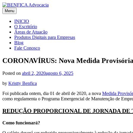
Skip
to
Menu
BENFICA Advocacia e Consultoria Jurídica
Escritório de Advocacia em Vitória/ES
content
INICIO
O Escritório
Áreas de Atuação
Produtos Digitais para Empresas
Blog
Fale Conosco
CORONAVÍRUS: Nova Medida Provisória 936
Posted on
abril 2, 2020
agosto 6, 2025
by
Kristty Benfica
Foi publicada ontem, dia 01 de abril de 2020, a nova
Medida Provisór
como regulamenta o Programa Emergencial de Manutenção de Empre
REDUÇÃO PROPORCIONAL DE JORNADA DE T
Como funcionará?
O salário deverá ser reduzido proporcionalmente à redução da jornada