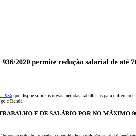
/2020 permite redução salarial de até 70
ia 936
que dispõe sobre as novas medidas trabalhistas para enfrentame
go e Renda.
RABALHO E DE SALÁRIO POR NO MÁXIMO 90
/ horas de trabalho, ou seja, a quantidade da redução salarial deverá s