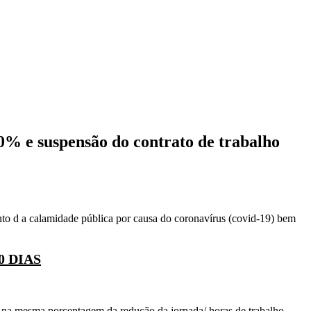
% e suspensão do contrato de trabalho
nto d a calamidade pública por causa do coronavírus (covid-19) bem
 DIAS
er na mesma porcentagem da redução da jornada/ horas de trabalho.