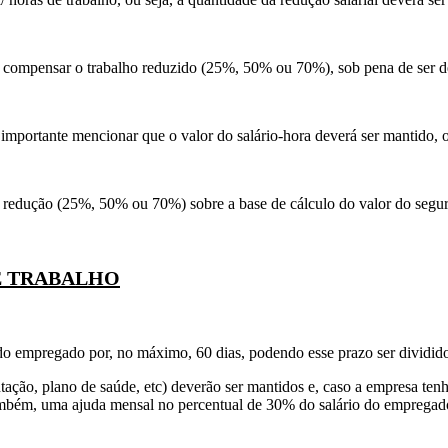
mpensar o trabalho reduzido (25%, 50% ou 70%), sob pena de ser desca
portante mencionar que o valor do salário-hora deverá ser mantido, ou
redução (25%, 50% ou 70%) sobre a base de cálculo do valor do segur
E TRABALHO
do empregado por, no máximo, 60 dias, podendo esse prazo ser dividido
ntação, plano de saúde, etc) deverão ser mantidos e, caso a empresa te
 também, uma ajuda mensal no percentual de 30% do salário do empregad