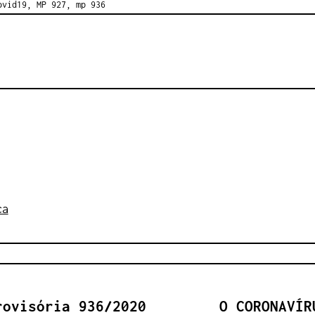
ovid19
,
MP 927
,
mp 936
ca
rovisória 936/2020
O CORONAVÍR