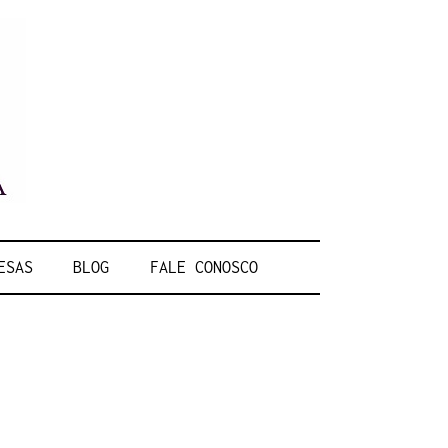
Escritório de Advocacia em Vitória/ES
ACIA E
ESAS
BLOG
FALE CONOSCO
URÍDICA