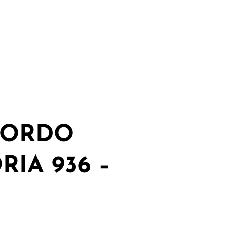
CORDO
IA 936 –