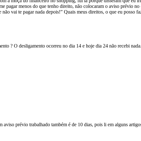
m a moça do financeiro no shopping, fui lá porque disseram que eu iri
me pagar menos do que tenho direito, não colocaram o aviso prévio no c
nte não vai te pagar nada depois!” Quais meus direitos, o que eu posso fa
mento ? O desligamento ocorreu no dia 14 e hoje dia 24 não recebi nada
 aviso prévio trabalhado também é de 10 dias, pois li em alguns artigos