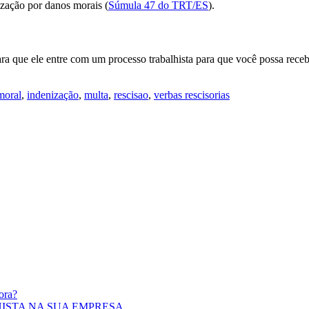
ização por danos morais (
Súmula 47 do TRT/ES
).
ra que ele entre com um processo trabalhista para que você possa recebe
moral
,
indenização
,
multa
,
rescisao
,
verbas rescisorias
ora?
ISTA NA SUA EMPRESA