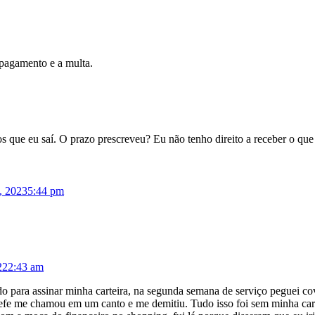
 pagamento e a multa.
s que eu saí. O prazo prescreveu? Eu não tenho direito a receber o qu
6, 2023
5:44 pm
22
2:43 am
 para assinar minha carteira, na segunda semana de serviço peguei covid
hefe me chamou em um canto e me demitiu. Tudo isso foi sem minha carte