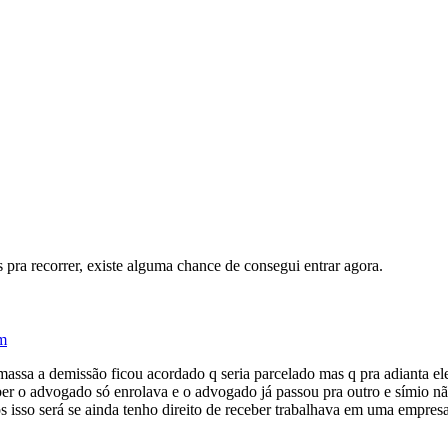
 pra recorrer, existe alguma chance de consegui entrar agora.
m
assa a demissão ficou acordado q seria parcelado mas q pra adianta ele
er o advogado só enrolava e o advogado já passou pra outro e símio nã
s isso será se ainda tenho direito de receber trabalhava em uma empres