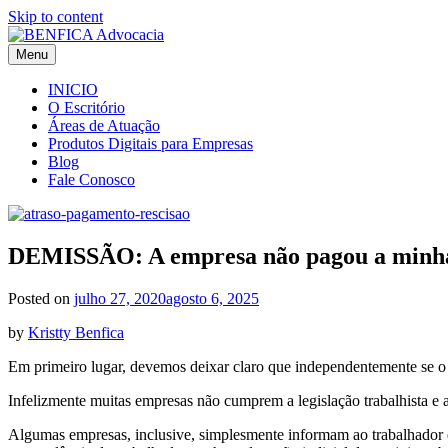
Skip to content
Menu
BENFICA Advocacia e Consultoria Jurídica
Escritório de Advocacia em Vitória/ES
INICIO
O Escritório
Áreas de Atuação
Produtos Digitais para Empresas
Blog
Fale Conosco
DEMISSÃO: A empresa não pagou a minha 
Posted on
julho 27, 2020
agosto 6, 2025
by
Kristty Benfica
Em primeiro lugar, devemos deixar claro que independentemente se 
Infelizmente muitas empresas não cumprem a legislação trabalhista e 
Algumas empresas, inclusive, simplesmente informam ao trabalhador que