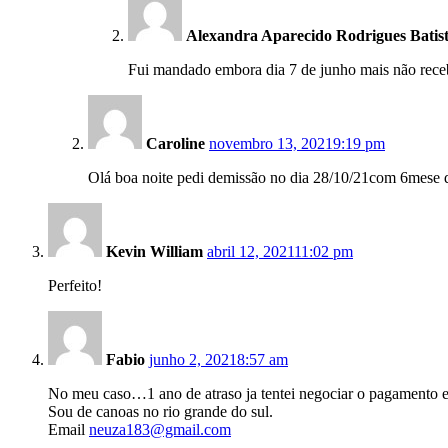
Alexandra Aparecido Rodrigues Batis
Fui mandado embora dia 7 de junho mais não recebi
Caroline
novembro 13, 2021
9:19 pm
Olá boa noite pedi demissão no dia 28/10/21com 6mese de
Kevin William
abril 12, 2021
11:02 pm
Perfeito!
Fabio
junho 2, 2021
8:57 am
No meu caso…1 ano de atraso ja tentei negociar o pagamento 
Sou de canoas no rio grande do sul.
Email
neuza183@gmail.com