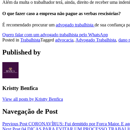
Além da multa o trabalhador terá, ainda, direito de receber uma inden
O que fazer caso a empresa não pague as verbas rescisórias?
É recomendado procurar um
advogado trabalhista
de sua confiança pa
Quero falar com um advogado trabalhista pelo WhatsApp
Posted in
Trabalhista
Tagged
advocacia
,
Advogado Trabalhista
,
dano 
Published by
Kristty Benfica
View all posts by Kristty Benfica
Navegação de Post
Previous Post
CORONAVÍRUS: Fui demitido por Força Maior. E ag
Next Post
04 DICAS PARA EVITAR UM PROCESSO TRABALH