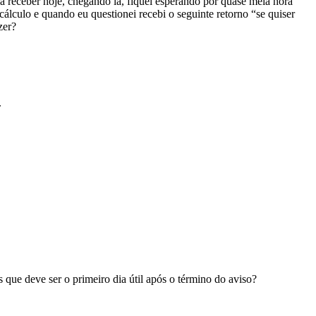
a receber hoje, chegando lá, fiquei esperando por quase meia hora
álculo e quando eu questionei recebi o seguinte retorno “se quiser
zer?
.
 que deve ser o primeiro dia útil após o término do aviso?